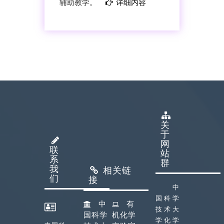
辅助教学。
详细内容
关
于
网
联
站
系
群
我
相关链
们
接
中
国科学
中
有
技术大
国科学
机化学
学化学